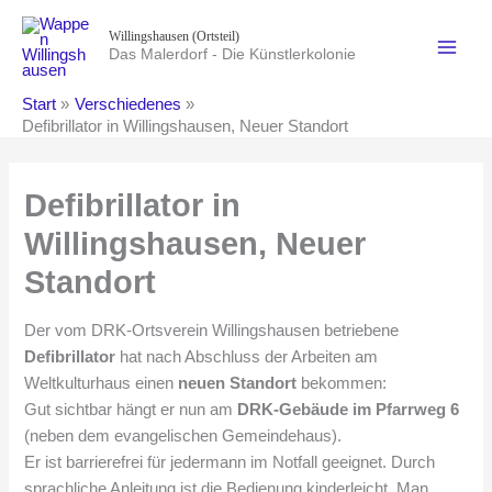
Zum
Willingshausen (Ortsteil)
Inhalt
Das Malerdorf - Die Künstlerkolonie
springen
Start
Verschiedenes
Defibrillator in Willingshausen, Neuer Standort
Defibrillator in
Willingshausen, Neuer
Standort
Der vom DRK-Ortsverein Willingshausen betriebene
Defibrillator
hat nach Abschluss der Arbeiten am
Weltkulturhaus einen
neuen Standort
bekommen:
Gut sichtbar hängt er nun am
DRK-Gebäude im Pfarrweg 6
(neben dem evangelischen Gemeindehaus).
Er ist barrierefrei für jedermann im Notfall geeignet. Durch
sprachliche Anleitung ist die Bedienung kinderleicht. Man