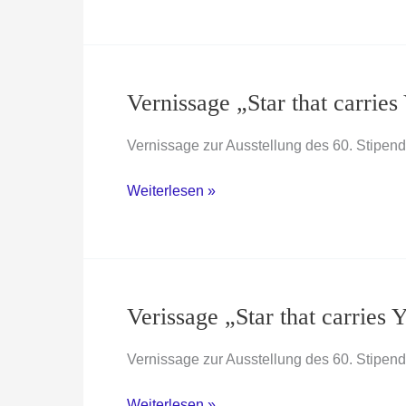
,
Faina
Yunusova
Vernissage „Star that car
Vernissage zur Ausstellung des 60. Stipe
Vernissage
Weiterlesen »
„Star
that
carries
Your
Name“
Verissage „Star that carrie
–
GAŠPER
Vernissage zur Ausstellung des 60. Stipend
KUNŠIČ
Verissage
Weiterlesen »