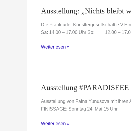
Willingshausen
Ausstellung: „Nichts bleibt w
Die Frankfurter Künstlergesellschaft e.V.E
Sa: 14.00 – 17.00 Uhr So: 12.00 – 17.0
Ausstellung:
Weiterlesen »
„Nichts
bleibt
wie
es
ist“
Ausstellung #PARADISEEE ,
Ausstellung von Faina Yunusova mit ihren
FINISSAGE: Sonntag 24. Mai 15 Uhr
Ausstellung
Weiterlesen »
#PARADISEEE