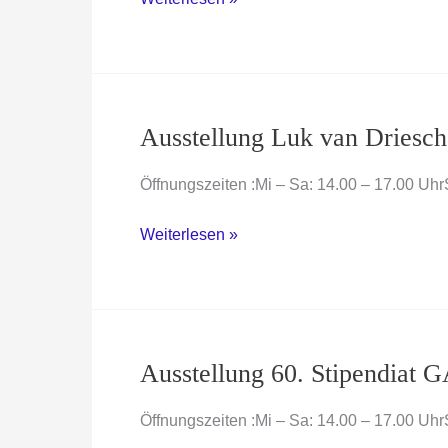
„Star
that
carries
Your
Name“
Ausstellung Luk van Driesch
–
Gasper
Öffnungszeiten :Mi – Sa: 14.00 – 17.00 
Kunsic
Ausstellung
Weiterlesen »
Luk
van
Driesche
Ausstellung 60. Stipendia
Öffnungszeiten :Mi – Sa: 14.00 – 17.00 