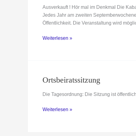
Ausverkauft ! Hör mal im Denkmal Die Kabar
Jedes Jahr am zweiten Septemberwochenend
Öffentlichkeit. Die Veranstaltung wird mö
Inka
Weiterlesen »
Meyer,
„Zurück
in
die
Zugluft“
Ortsbeiratssitzung
Die Tagesordnung: Die Sitzung ist öffentlich
Ortsbeiratssitzung
Weiterlesen »