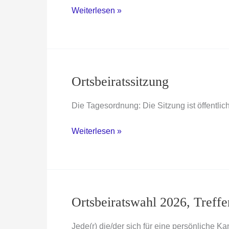
Kaffeeklatsch
Weiterlesen »
mit
der
Pfarrerin
Ortsbeiratssitzung
Die Tagesordnung: Die Sitzung ist öffentlich
Ortsbeiratssitzung
Weiterlesen »
Ortsbeiratswahl 2026, Treffe
Jede(r) die/der sich für eine persönliche 