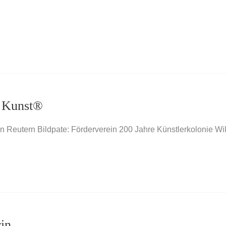
t Kunst®
on Reutern Bildpate: Förderverein 200 Jahre Künstlerkolonie Wi
rin