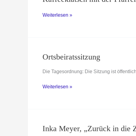
Kaffeeklatsch
Weiterlesen »
mit
der
Pfarrerin
Ortsbeiratssitzung
Die Tagesordnung: Die Sitzung ist öffentlich
Ortsbeiratssitzung
Weiterlesen »
Inka Meyer, „Zurück in die 