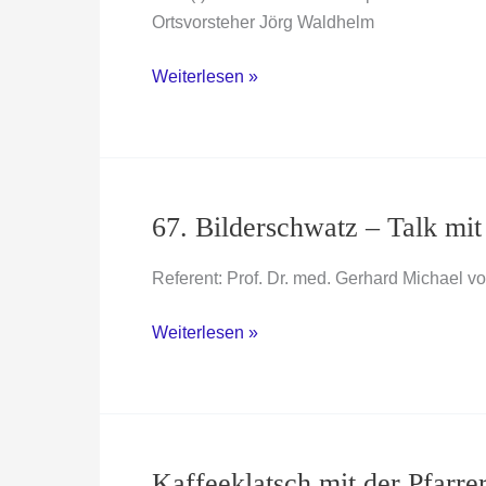
Ortsvorsteher Jörg Waldhelm
Ortsbeiratswahl
Weiterlesen »
2026,
Treffen
zur
Listenbildung
(Öffentlich)
67. Bilderschwatz – Talk mi
Referent: Prof. Dr. med. Gerhard Michael v
67.
Weiterlesen »
Bilderschwatz
–
Talk
mit
Kunst®
Kaffeeklatsch mit der Pfarre