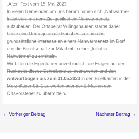
„Alter“ Text vom 15. Mai 2023
In vielen Gemeinden um uns herum haben sich „Nahwärme-
Initiativen“ mit dem Ziel gebildet ein Nahwärmenetz
aufzubauen. Der Ortsbeirat Willingshausen startet daher
heute eine Umfrage an die Hausbesitzer um das
grundsätzliche Interesse an einem Nahwärmenetz im Dorf
und die Bereitschaft zur Mitarbeit in einer „Initiative
Nahwärme“ zu ermitteln.
Wir bitten die Eigentümer unverbindlich, die Fragen auf der
Rückseite dieses Schreibens zu beantworten und den
Antwortbogen bis zum 31.05.2023
in den Briefkasten in der
Merzhäuser Str. 1 zu werfen oder per E-Mail an den
Ortsvorsteher zu übermitteln.
←
Vorheriger Beitrag
Nächster Beitrag
→