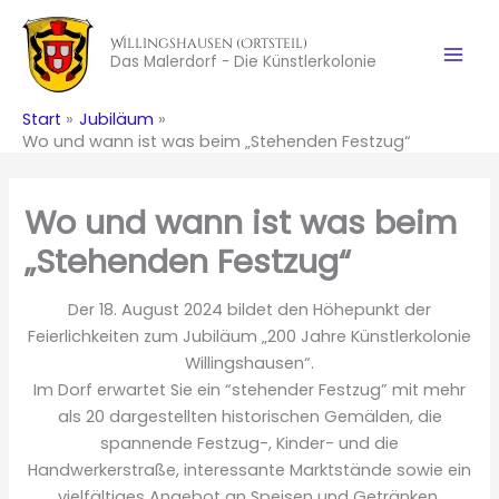
Zum
Inhalt
Willingshausen (Ortsteil)
Das Malerdorf - Die Künstlerkolonie
springen
Start
Jubiläum
Wo und wann ist was beim „Stehenden Festzug“
Wo und wann ist was beim
„Stehenden Festzug“
Der 18. August 2024 bildet den Höhepunkt der
Feierlichkeiten zum Jubiläum „200 Jahre Künstlerkolonie
Willingshausen“.
Im Dorf erwartet Sie ein “stehender Festzug” mit mehr
als 20 dargestellten historischen Gemälden, die
spannende Festzug-, Kinder- und die
Handwerkerstraße, interessante Marktstände sowie ein
vielfältiges Angebot an Speisen und Getränken.