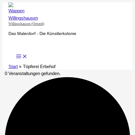
Zum
Inhalt
springen
Willingshausen (Ortsteil)
Das Malerdorf - Die Künstlerkolonie
Start
Töpferei Erbehof
0 Veranstaltungen gefunden.