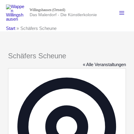
Zum
Willingshausen (Ortsteil)
Inhalt
Das Malerdorf - Die Künstlerkolonie
springen
Start
Schäfers Scheune
Schäfers Scheune
« Alle Veranstaltungen
Adresse