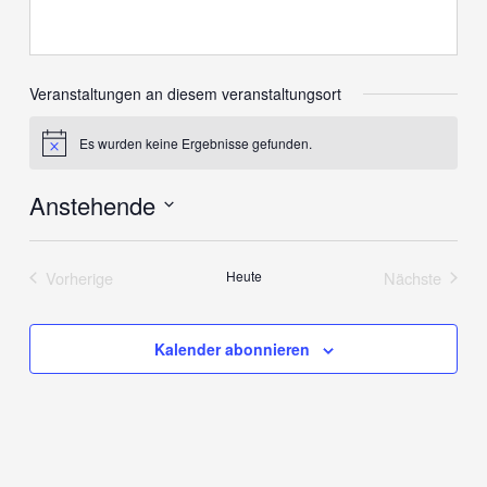
Veranstaltungen an diesem veranstaltungsort
Es wurden keine Ergebnisse gefunden.
Hinweis
Anstehende
Datum
wählen.
Vorherige
Heute
Nächste
Veranstaltungen
Veranstalt
Kalender abonnieren