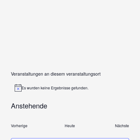
Veranstaltungen an diesem veranstaltungsort
Es wurden keine Ergebnisse gefunden.
Hinweis
Anstehende
Datum
wählen.
Veranstaltungen
Vorherige
Heute
Nächste
Veranstal