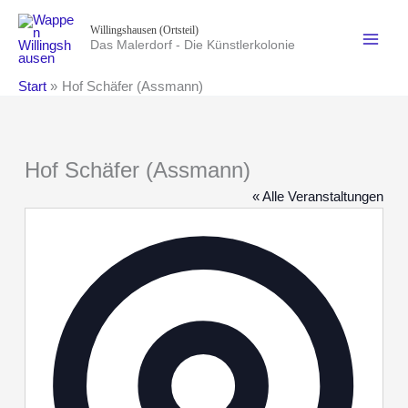
Zum
Willingshausen (Ortsteil)
Inhalt
Das Malerdorf - Die Künstlerkolonie
springen
Start
Hof Schäfer (Assmann)
Hof Schäfer (Assmann)
« Alle Veranstaltungen
Adresse