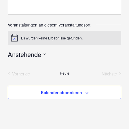
Veranstaltungen an diesem veranstaltungsort
Es wurden keine Ergebnisse gefunden.
Hinweis
Anstehende
Datum
wählen.
Vorherige
Heute
Nächste
Veranstaltungen
Veranstalt
Kalender abonnieren