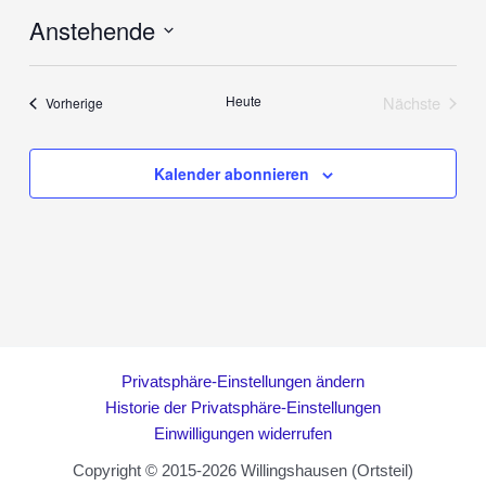
Anstehende
Datum
wählen.
Heute
Nächste
Veranstaltungen
Vorherige
Veranstalt
Kalender abonnieren
Privatsphäre-Einstellungen ändern
Historie der Privatsphäre-Einstellungen
Einwilligungen widerrufen
Copyright © 2015-2026 Willingshausen (Ortsteil)