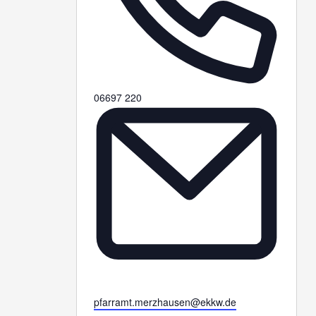
Telefon
06697 220
Email
pfarramt.merzhausen@ekkw.de