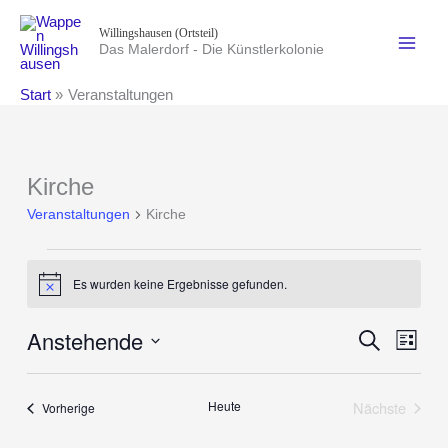
Zum
Willingshausen (Ortsteil)
Inhalt
Das Malerdorf - Die Künstlerkolonie
springen
Start
Veranstaltungen
Kirche
Veranstaltungen
Kirche
Veranstaltungen
Es wurden keine Ergebnisse gefunden.
Hinweis
Anstehende
Veranstaltung
Suche
Verans
Liste
Suche
Ansich
Datum
und
Naviga
wählen.
Heute
Nächste
Veranstaltungen
Vorherige
Ansichten,
Veranstalt
Navigation