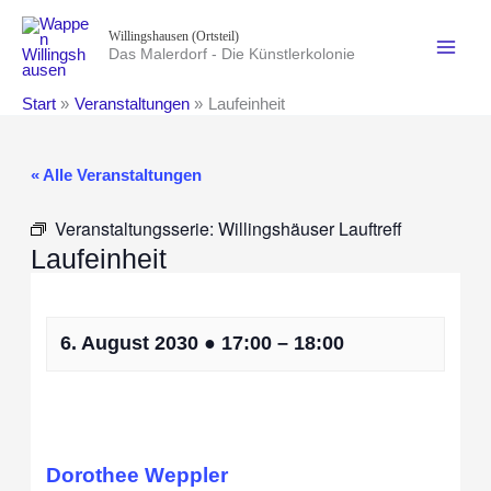
Zum
Willingshausen (Ortsteil)
Inhalt
Das Malerdorf - Die Künstlerkolonie
springen
Start
Veranstaltungen
Laufeinheit
« Alle Veranstaltungen
Veranstaltungsserie:
Willingshäuser Lauftreff
Laufeinheit
6. August 2030
●
17:00
–
18:00
Dorothee Weppler