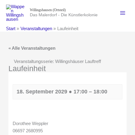
Zum
Willingshausen (Ortsteil)
Inhalt
Das Malerdorf - Die Künstlerkolonie
springen
Start
Veranstaltungen
Laufeinheit
« Alle Veranstaltungen
Veranstaltungsserie:
Willingshäuser Lauftreff
Laufeinheit
18. September 2029
●
17:00
–
18:00
Dorothee Weppler
06697 2680995