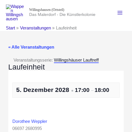
Zum
Willingshausen (Ortsteil)
Inhalt
Das Malerdorf - Die Künstlerkolonie
springen
Start
Veranstaltungen
Laufeinheit
« Alle Veranstaltungen
Veranstaltungsserie:
Willingshäuser Lauftreff
Laufeinheit
5. Dezember 2028
17:00
18:00
●
–
Dorothee Weppler
06697 2680995