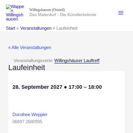
Zum
Willingshausen (Ortsteil)
Inhalt
Das Malerdorf - Die Künstlerkolonie
springen
Start
Veranstaltungen
Laufeinheit
« Alle Veranstaltungen
Veranstaltungsserie:
Willingshäuser Lauftreff
Laufeinheit
28. September 2027
●
17:00
–
18:00
Dorothee Weppler
06697 2680995