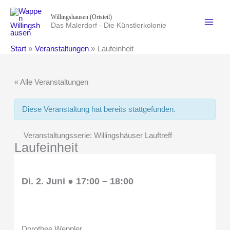
Zum
Willingshausen (Ortsteil)
Inhalt
Das Malerdorf - Die Künstlerkolonie
springen
Start
Veranstaltungen
Laufeinheit
« Alle Veranstaltungen
Diese Veranstaltung hat bereits stattgefunden.
Veranstaltungsserie:
Willingshäuser Lauftreff
Laufeinheit
Di. 2. Juni
●
17:00
–
18:00
Dorothee Weppler