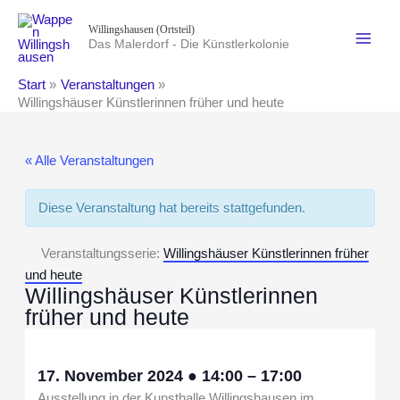
Zum
Willingshausen (Ortsteil)
Inhalt
Das Malerdorf - Die Künstlerkolonie
springen
Start
Veranstaltungen
Willingshäuser Künstlerinnen früher und heute
« Alle Veranstaltungen
Diese Veranstaltung hat bereits stattgefunden.
Veranstaltungsserie:
Willingshäuser Künstlerinnen früher
und heute
Willingshäuser Künstlerinnen
früher und heute
17. November 2024
●
14:00
–
17:00
Ausstellung in der Kunsthalle Willingshausen im