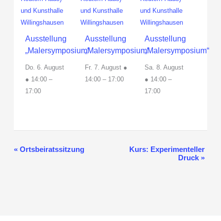
Ausstellung
Ausstellung
Ausstellung
„Malersymposium“
„Malersymposium“
„Malersymposium“
Do. 6. August
Fr. 7. August ●
Sa. 8. August
● 14:00
–
14:00
–
17:00
● 14:00
–
17:00
17:00
«
Ortsbeiratssitzung
Kurs: Experimenteller
Veranstaltung-
Druck
»
Navigation