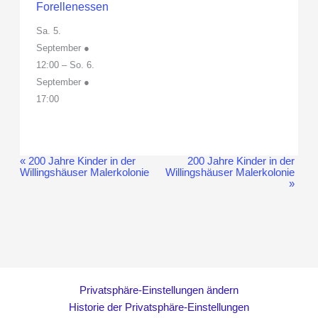
Forellenessen
Sa. 5.
September ●
12:00
–
So. 6.
September ●
17:00
«
200 Jahre Kinder in der
200 Jahre Kinder in der
Veranstaltung-
Willingshäuser Malerkolonie
Willingshäuser Malerkolonie
Navigation
»
Privatsphäre-Einstellungen ändern
Historie der Privatsphäre-Einstellungen