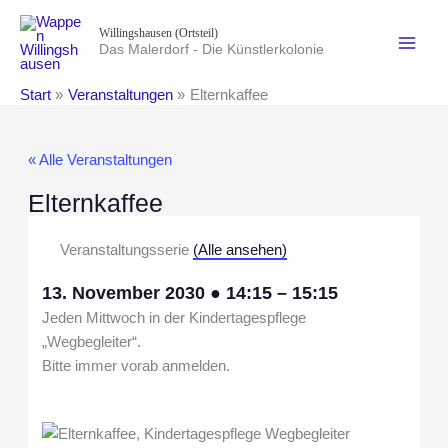
Zum
Willingshausen (Ortsteil)
Inhalt
Das Malerdorf - Die Künstlerkolonie
springen
Start
Veranstaltungen
Elternkaffee
« Alle Veranstaltungen
Elternkaffee
Veranstaltungsserie
(Alle ansehen)
13. November 2030
●
14:15
–
15:15
Jeden Mittwoch in der Kindertagespflege
„Wegbegleiter“.
Bitte immer vorab anmelden.