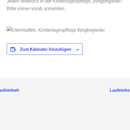
Jeden Mittwoch in der Kindertagespflege „Wegbegleiter“.
Bitte immer vorab anmelden.
Zum Kalender hinzufügen
ufeinheit
Laufeinhe
anstaltung-
igation