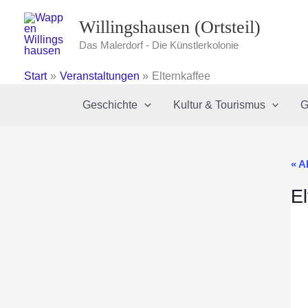
Zum
Willingshausen (Ortsteil)
Inhalt
springen
Das Malerdorf - Die Künstlerkolonie
Start
Veranstaltungen
Elternkaffee
Geschichte
Kultur & Tourismus
G
« A
El