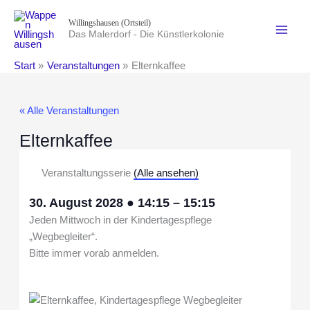
Zum
Willingshausen (Ortsteil)
Inhalt
Das Malerdorf - Die Künstlerkolonie
springen
Start
Veranstaltungen
Elternkaffee
« Alle Veranstaltungen
Elternkaffee
Veranstaltungsserie
(Alle ansehen)
30. August 2028
●
14:15
–
15:15
Jeden Mittwoch in der Kindertagespflege
„Wegbegleiter“.
Bitte immer vorab anmelden.