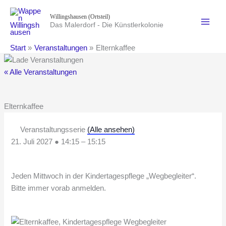
Zum
Willingshausen (Ortsteil)
Inhalt
Das Malerdorf - Die Künstlerkolonie
springen
Start
Veranstaltungen
Elternkaffee
« Alle Veranstaltungen
Elternkaffee
Veranstaltungsserie
(Alle ansehen)
21. Juli 2027
●
14:15
–
15:15
Jeden Mittwoch in der Kindertagespflege „Wegbegleiter“.
Bitte immer vorab anmelden.