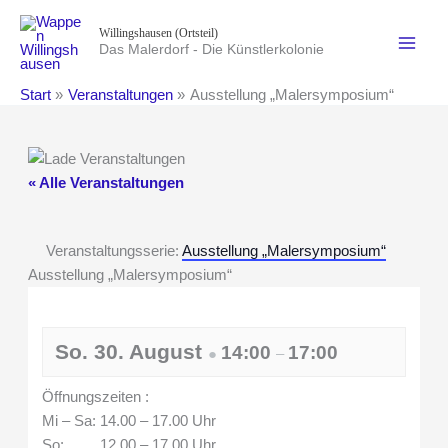
Zum
Willingshausen (Ortsteil)
Inhalt
Das Malerdorf - Die Künstlerkolonie
springen
Start
Veranstaltungen
Ausstellung „Malersymposium“
« Alle Veranstaltungen
Veranstaltungsserie:
Ausstellung „Malersymposium“
Ausstellung „Malersymposium“
So. 30. August
14:00
17:00
●
–
Öffnungszeiten :
Mi – Sa: 14.00 – 17.00 Uhr
So: 12.00 – 17.00 Uhr