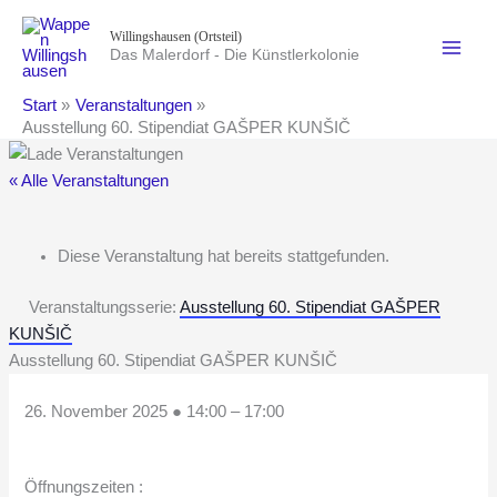
Zum
Willingshausen (Ortsteil)
Inhalt
Das Malerdorf - Die Künstlerkolonie
springen
Start
Veranstaltungen
Ausstellung 60. Stipendiat GAŠPER KUNŠIČ
« Alle Veranstaltungen
Diese Veranstaltung hat bereits stattgefunden.
Veranstaltungsserie:
Ausstellung 60. Stipendiat GAŠPER
KUNŠIČ
Ausstellung 60. Stipendiat GAŠPER KUNŠIČ
26. November 2025
●
14:00
–
17:00
Öffnungszeiten :