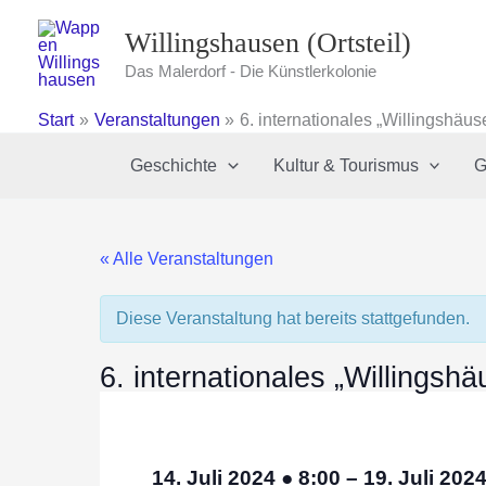
Zum
Willingshausen (Ortsteil)
Inhalt
springen
Das Malerdorf - Die Künstlerkolonie
Start
Veranstaltungen
6. internationales „Willingshä
Geschichte
Kultur & Tourismus
G
« Alle Veranstaltungen
Diese Veranstaltung hat bereits stattgefunden.
6. internationales „Willings
14. Juli 2024
●
8:00
–
19. Juli 202