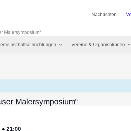
Nachrichten
Ve
user Malersymposium“
emeinschaftseinrichtungen
Vereine & Organisationen
häuser Malersymposium“
4
●
21:00