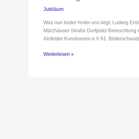
Jubiläum
Was nun leider hinter uns liegt: Ludwig E
Märzhäuser Straße Dorfplatz-Beleuchtung e
Alsfelder Kunstverein e.V 61. Bilderschwa
Unser
Weiterlesen »
Weg
durch
das
Jubiläumsjahr
2024