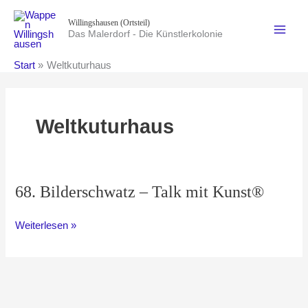
Zum
Willingshausen (Ortsteil)
Inhalt
Das Malerdorf - Die Künstlerkolonie
springen
Start
Weltkuturhaus
Weltkuturhaus
68. Bilderschwatz – Talk mit Kunst®
68.
Weiterlesen »
Bilderschwatz
–
Talk
mit
Kunst®