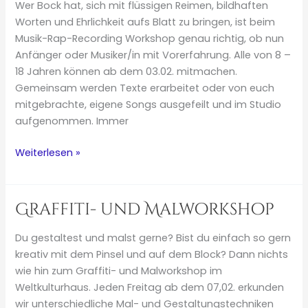
Wer Bock hat, sich mit flüssigen Reimen, bildhaften
Worten und Ehrlichkeit aufs Blatt zu bringen, ist beim
Musik-Rap-Recording Workshop genau richtig, ob nun
Anfänger oder Musiker/in mit Vorerfahrung. Alle von 8 –
18 Jahren können ab dem 03.02. mitmachen.
Gemeinsam werden Texte erarbeitet oder von euch
mitgebrachte, eigene Songs ausgefeilt und im Studio
aufgenommen. Immer
Musik-
Weiterlesen »
Rap-
und
Recording
Graffiti- und Malworkshop
Workshop
Du gestaltest und malst gerne? Bist du einfach so gern
kreativ mit dem Pinsel und auf dem Block? Dann nichts
wie hin zum Graffiti- und Malworkshop im
Weltkulturhaus. Jeden Freitag ab dem 07,02. erkunden
wir unterschiedliche Mal- und Gestaltungstechniken