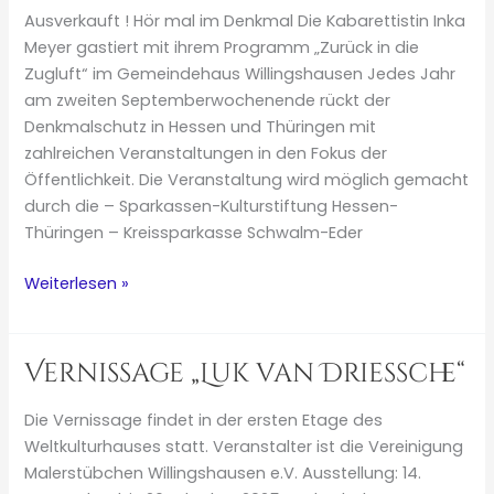
Ausverkauft ! Hör mal im Denkmal Die Kabarettistin Inka
Meyer gastiert mit ihrem Programm „Zurück in die
Zugluft“ im Gemeindehaus Willingshausen Jedes Jahr
am zweiten Septemberwochenende rückt der
Denkmalschutz in Hessen und Thüringen mit
zahlreichen Veranstaltungen in den Fokus der
Öffentlichkeit. Die Veranstaltung wird möglich gemacht
durch die – Sparkassen-Kulturstiftung Hessen-
Thüringen – Kreissparkasse Schwalm-Eder
Inka
Weiterlesen »
Meyer,
„Zurück
in
Vernissage „Luk van Driessche“
die
Zugluft“
Die Vernissage findet in der ersten Etage des
Weltkulturhauses statt. Veranstalter ist die Vereinigung
Malerstübchen Willingshausen e.V. Ausstellung: 14.