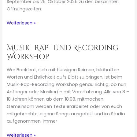
September bis 26. Oktober 2025 zu den bekannten
Öffnungszeiten.
Vernissage
Weiterlesen »
„Luk
van
Driessche“
Musik- Rap- und Recording
Workshop
Wer Bock hat, sich mit flüssigen Reimen, bildhaften
Worten und Ehrlichkeit aufs Blatt zu bringen, ist beim
Musik-Rap-Recording Workshop genau richtig, ob nun
Anfänger oder Musiker/in mit Vorerfahrung. Alle von 8 –
18 Jahren können ab dem 18.08. mitmachen.
Gemeinsam werden Texte erarbeitet oder von euch
mitgebrachte, eigene Songs ausgefeilt und im Studio
aufgenommen. Immer
Musik-
Weiterlesen »