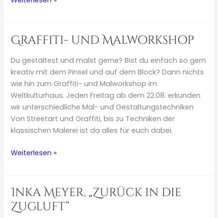
Weiterlesen »
Graffiti
&
Graffiti- und Malworkshop
Angeln
–
Du gestaltest und malst gerne? Bist du einfach so gern
Kreativ-
kreativ mit dem Pinsel und auf dem Block? Dann nichts
Workshop
wie hin zum Graffiti- und Malworkshop im
Weltkulturhaus. Jeden Freitag ab dem 22.08. erkunden
wir unterschiedliche Mal- und Gestaltungstechniken
Von Streetart und Graffiti, bis zu Techniken der
klassischen Malerei ist da alles für euch dabei.
Graffiti-
Weiterlesen »
und
Malworkshop
Inka Meyer, „Zurück in die
Zugluft“