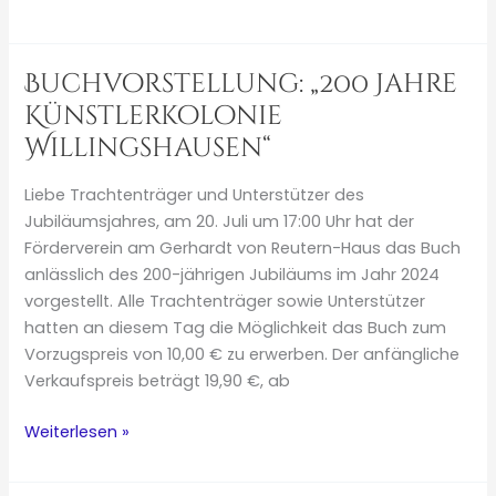
Rap-
und
Recording
Buchvorstellung: „200 Jahre
Workshop
Künstlerkolonie
Willingshausen“
Liebe Trachtenträger und Unterstützer des
Jubiläumsjahres, am 20. Juli um 17:00 Uhr hat der
Förderverein am Gerhardt von Reutern-Haus das Buch
anlässlich des 200-jährigen Jubiläums im Jahr 2024
vorgestellt. Alle Trachtenträger sowie Unterstützer
hatten an diesem Tag die Möglichkeit das Buch zum
Vorzugspreis von 10,00 € zu erwerben. Der anfängliche
Verkaufspreis beträgt 19,90 €, ab
Buchvorstellung:
Weiterlesen »
„200
Jahre