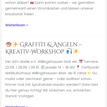
schon dabei?
Dann komm vorbei – wir gestalten
gemeinsam einen Stromkasten und lassen unserer
Kreativität freien
Weiterlesen »
Die
Jugendfeuerwehr
Willingshausen
Graffiti & Angeln –
lädt
Kreativ-Workshop
ein!
Der ASV Libelle e.V. Willingshausen lädt ein:
Termine:
22.09. | 29.09. | 06.10.
jeweils 14 – 18 Uhr
Treffpunkt:
Weltkulturhaus Willingshausen Alter: ab 8 Jahre
Du
malst oder zeichnest gerne – oder wolltest schon
immer mal mit Sprühdosen kreativ werden? Dann bist
du hier genau richtig! Wir streichen vor, entwerfen
Stencil-Vorlagen