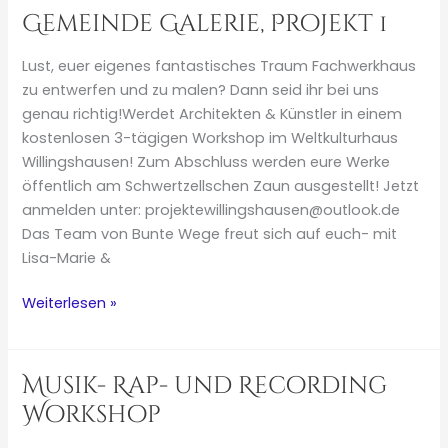
Künstlerkolonie
Gemeinde Galerie, Projekt 1
Willingshausen“
Lust, euer eigenes fantastisches Traum Fachwerkhaus
zu entwerfen und zu malen? Dann seid ihr bei uns
genau richtig!Werdet Architekten & Künstler in einem
kostenlosen 3-tägigen Workshop im Weltkulturhaus
Willingshausen! Zum Abschluss werden eure Werke
öffentlich am Schwertzellschen Zaun ausgestellt! Jetzt
anmelden unter: projektewillingshausen@outlook.de
Das Team von Bunte Wege freut sich auf euch- mit
Lisa-Marie &
Gemeinde
Weiterlesen »
Galerie,
Projekt
1
Musik- Rap- und Recording
Workshop