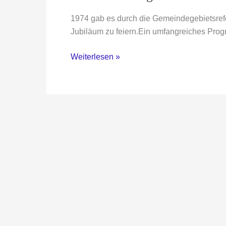
1974 gab es durch die Gemeindegebietsref
Jubiläum zu feiern.Ein umfangreiches Prog
50
Weiterlesen »
Jahre
Großgemeinde
Willingshausen