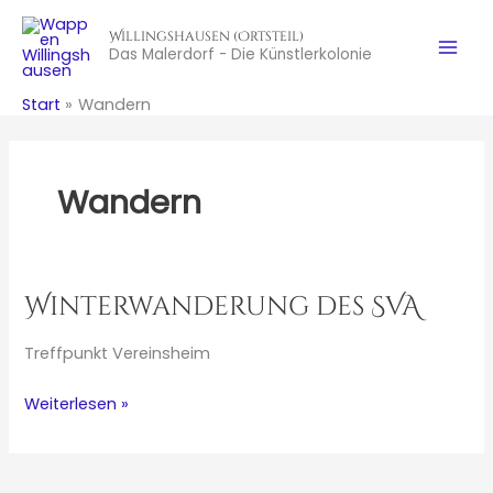
Zum
Willingshausen (Ortsteil)
Inhalt
Das Malerdorf - Die Künstlerkolonie
springen
Start
Wandern
Wandern
Winterwanderung des SVA
Treffpunkt Vereinsheim
Winterwanderung
Weiterlesen »
des
SVA