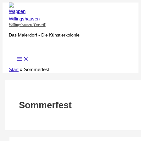
Zum
Inhalt
springen
Willingshausen (Ortsteil)
Das Malerdorf - Die Künstlerkolonie
Start
Sommerfest
Sommerfest