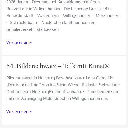
2026 dauern. Dies hat auch Auswirkungen auf den
Busverkehr in Willingshausen. Die bisherige Buslinie 472
Schwalmstadt – Wasenberg – Willingshausen – Merzhausen
– Schrecksbach – Neukirchen fährt nur noch im
Schülerverkehr, stattdessen
Neue
Weiterlesen »
Busverbindung
durch
Straßensperrung
64. Bilderschwatz – Talk mit Kunst®
Bilderschwatz in Holzburg Beschwatzt wird das Gemälde
„Der traurige Brief“ von Ina Stein-Wiese. Bildpate: Schwälmer
Dorfmuseum HolzburgReferent: Johannes Prinz gemeinsam
mit der Vereinigung Malerstübchen Willingshausen e.V.
64.
Weiterlesen »
Bilderschwatz
–