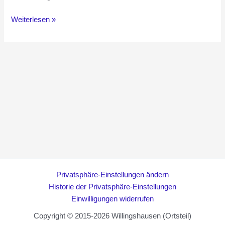
Platanen-
Weiterlesen »
Pflegeschnitt
am
Dorfplatz
Privatsphäre-Einstellungen ändern
Historie der Privatsphäre-Einstellungen
Einwilligungen widerrufen
Copyright © 2015-2026 Willingshausen (Ortsteil)