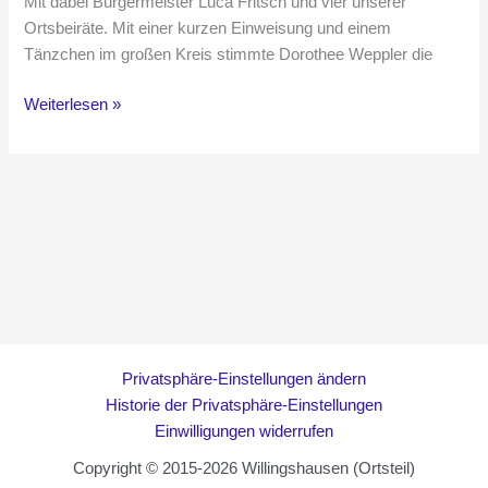
Mit dabei Bürgermeister Luca Fritsch und vier unserer
Ortsbeiräte. Mit einer kurzen Einweisung und einem
Tänzchen im großen Kreis stimmte Dorothee Weppler die
Willingshausen
Weiterlesen »
Clean-
Up
1.0
Privatsphäre-Einstellungen ändern
Historie der Privatsphäre-Einstellungen
Einwilligungen widerrufen
Copyright © 2015-2026 Willingshausen (Ortsteil)