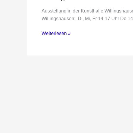
Ausstellung in der Kunsthalle Willingshau
Willingshausen: Di, Mi, Fr 14-17 Uhr Do 1
Willingshäuser
Weiterlesen »
Künstlerinnen
früher
und
heute