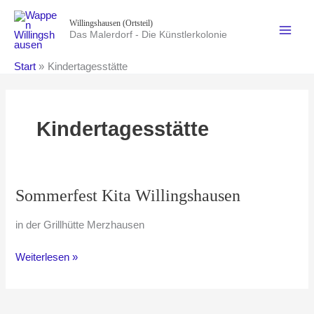
Zum
Willingshausen (Ortsteil)
Inhalt
Das Malerdorf - Die Künstlerkolonie
springen
Start
Kindertagesstätte
Kindertagesstätte
Sommerfest Kita Willingshausen
in der Grillhütte Merzhausen
Sommerfest
Weiterlesen »
Kita
Willingshausen