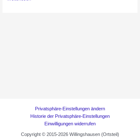
Bergmann
und
die
Nordhessen
Drei
–
Johnny
Cash
Tribute
Privatsphäre-Einstellungen ändern
Historie der Privatsphäre-Einstellungen
Einwilligungen widerrufen
Copyright © 2015-2026 Willingshausen (Ortsteil)