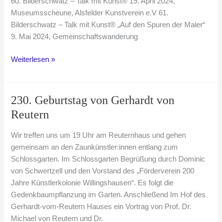
60. Bilderschwatz – Talk mit Kunst® 19. April 2024,
Museumsscheune, Alsfelder Kunstverein e.V 61.
Bilderschwatz – Talk mit Kunst® „Auf den Spuren der Maler“
9. Mai 2024, Gemeinschaftswanderung
Unser
Weiterlesen »
Weg
durch
das
230. Geburtstag von Gerhardt von
Jubiläumsjahr
Reutern
2024
Wir treffen uns um 19 Uhr am Reuternhaus und gehen
gemeinsam an den Zaunkünstler:innen entlang zum
Schlossgarten. Im Schlossgarten Begrüßung durch Dominic
von Schwertzell und den Vorstand des „Förderverein 200
Jahre Künstlerkolonie Willingshausen“. Es folgt die
Gedenkbaumpflanzung im Garten. Anschließend Im Hof des
Gerhardt-vom-Reutern Hauses ein Vortrag von Prof. Dr.
Michael von Reutern und Dr.