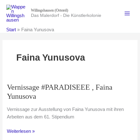
Zum
Willingshausen (Ortsteil)
Inhalt
Das Malerdorf - Die Künstlerkolonie
springen
Start
Faina Yunusova
Faina Yunusova
Vernissage #PARADISEEE , Faina
Yunusova
Vernissage zur Ausstellung von Faina Yunusova mit ihren
Arbeiten aus dem 61. Stipendium
Vernissage #PARADISEEE
Weiterlesen »
,