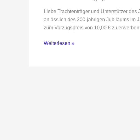
Liebe Trachtenträger und Unterstützer des
anlässlich des 200-jährigen Jubiläums im J
zum Vorzugspreis von 10,00 € zu erwerben. 
Buchvorstellung:
Weiterlesen »
„200
Jahre
Künstlerkolonie
Willingshausen“