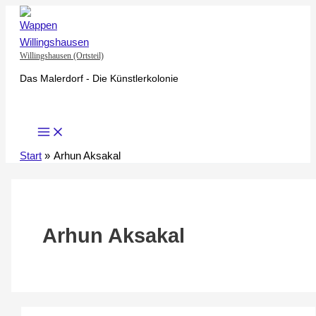
Zum
Inhalt
springen
Willingshausen (Ortsteil)
Das Malerdorf - Die Künstlerkolonie
Start
Arhun Aksakal
Arhun Aksakal