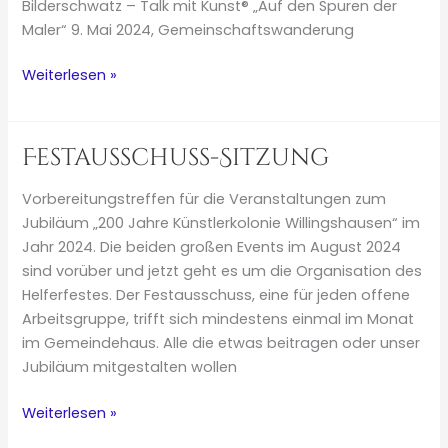
Bilderschwatz – Talk mit Kunst® „Auf den Spuren der
Maler“ 9. Mai 2024, Gemeinschaftswanderung
Unser
Weiterlesen »
Weg
durch
das
Festausschuss-Sitzung
Jubiläumsjahr
2024
Vorbereitungstreffen für die Veranstaltungen zum
Jubiläum „200 Jahre Künstlerkolonie Willingshausen“ im
Jahr 2024. Die beiden großen Events im August 2024
sind vorüber und jetzt geht es um die Organisation des
Helferfestes. Der Festausschuss, eine für jeden offene
Arbeitsgruppe, trifft sich mindestens einmal im Monat
im Gemeindehaus. Alle die etwas beitragen oder unser
Jubiläum mitgestalten wollen
Festausschuss-
Weiterlesen »
Sitzung