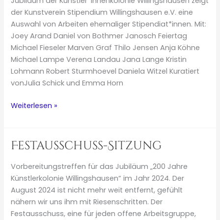
Jubiläum der Künstler*innenkolonie Willingshausen zeigt
der Kunstverein Stipendium Willingshausen e.V. eine
Auswahl von Arbeiten ehemaliger Stipendiat*innen. Mit:
Joey Arand Daniel von Bothmer Janosch Feiertag
Michael Fieseler Marven Graf Thilo Jensen Anja Köhne
Michael Lampe Verena Landau Jana Lange Kristin
Lohmann Robert Sturmhoevel Daniela Witzel Kuratiert
vonJulia Schick und Emma Horn
ZEIT-
Weiterlesen »
GENÖSSISCHE
IMPULSE
Festausschuss-Sitzung
Vorbereitungstreffen für das Jubiläum „200 Jahre
Künstlerkolonie Willingshausen“ im Jahr 2024. Der
August 2024 ist nicht mehr weit entfernt, gefühlt
nähern wir uns ihm mit Riesenschritten. Der
Festausschuss, eine für jeden offene Arbeitsgruppe,