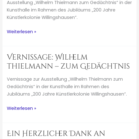
Ausstellung „Wilhelm Thielmann zum Gedächtnis“ in der
Kunsthalle im Rahmen des Jubiläums „200 Jahre
Künstlerkolonie Willingshausen“.
Wilhelm
Weiterlesen »
Thielmann
–
zum
Vernissage: Wilhelm
Gedächtnis
Thielmann – zum Gedächtnis
Vernissage zur Ausstellung „Wilhelm Thielmann zum
Gedächtnis“ in der Kunsthalle im Rahmen des
Jubiläums „200 Jahre Künstlerkolonie Willingshausen“.
Vernissage:
Weiterlesen »
Wilhelm
Thielmann
–
Ein Herzlicher Dank an
zum