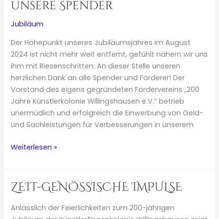
unsere Spender
Gedächtnis
Jubiläum
Der Höhepunkt unseres Jubiläumsjahres im August
2024 ist nicht mehr weit entfernt, gefühlt nähern wir uns
ihm mit Riesenschritten. An dieser Stelle unseren
herzlichen Dank an alle Spender und Förderer! Der
Vorstand des eigens gegründeten Fördervereins „200
Jahre Künstlerkolonie Willingshausen e.V.“ betrieb
unermüdlich und erfolgreich die Einwerbung von Geld-
und Sachleistungen für Verbesserungen in unserem
Ein
Weiterlesen »
Herzlicher
Dank
an
ZEIT-GENÖSSISCHE IMPULSE
unsere
Spender
Anlässlich der Feierlichkeiten zum 200-jährigen