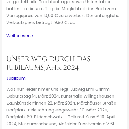
vorgestellt. Alle Trachtenträger sowie Unterstützer
hatten an diesem Tag die Möglichkeit das Buch zum
Vorzugspreis von 10,00 € zu erwerben. Der anfängliche
Verkaufspreis beträgt 19,90 €, ab
Buchvorstellung:
Weiterlesen »
„200
Jahre
Künstlerkolonie
Unser Weg durch das
Willingshausen“
Jubiläumsjahr 2024
Jubiläum
Was nun leider hinter uns liegt: Ludwig Emil Grimm
Geburtstag 14. März 2024, Kunsthalle Willingshausen
Zaunkünstler*innen 22. März 2024, Märzhäuser Straße
Dorfplatz-Beleuchtung eingeweiht 30. März 2024,
Dorfplatz 60. Bilderschwatz – Talk mit Kunst® 19. April
2024, Museumsscheune, Alsfelder Kunstverein e.V 61.