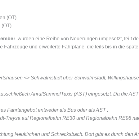
 (OT)
zember
, wurden eine Reihe von Neuerungen umgesetzt, teilt d
 Fahrzeuge und erweiterte Fahrpläne, die teils bis in die spä
ebertshausen <> Schwalmstadt über Schwalmstadt, Willingshau
schließlich AnrufSammelTaxis (AST) eingesetzt. Da die AST -L
hes Fahrtangebot entweder als Bus oder als AST .
t-Treysa auf Regionalbahn RE30 und Regionalbahn RE98 nach
chtung Neukirchen und Schrecksbach. Dort gibt es durch den A