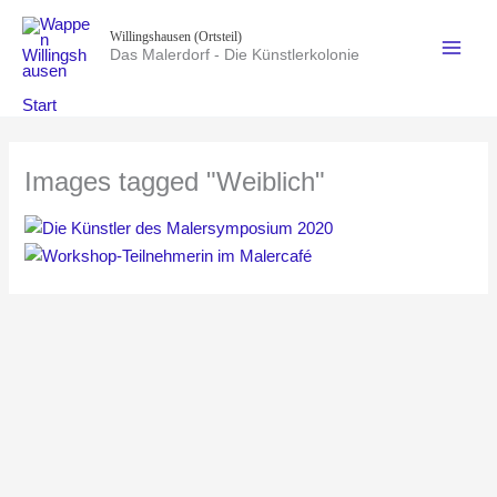
Zum
Willingshausen (Ortsteil)
Inhalt
Das Malerdorf - Die Künstlerkolonie
springen
Start
Images tagged "Weiblich"