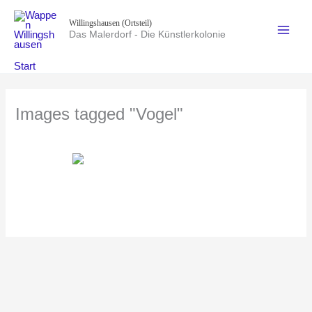
Zum
Willingshausen (Ortsteil)
Inhalt
Das Malerdorf - Die Künstlerkolonie
springen
Start
Images tagged "Vogel"