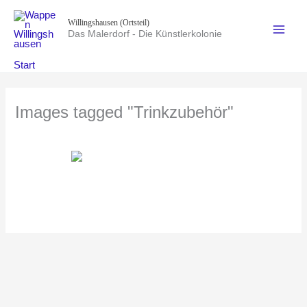
Zum
Willingshausen (Ortsteil)
Inhalt
Das Malerdorf - Die Künstlerkolonie
springen
Start
Images tagged "Trinkzubehör"