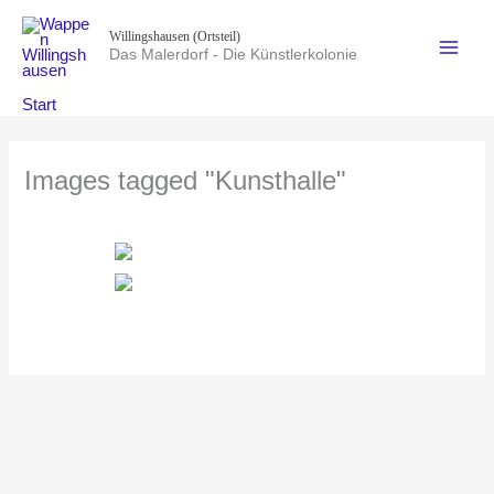
Zum
Willingshausen (Ortsteil)
Inhalt
Das Malerdorf - Die Künstlerkolonie
springen
Start
Images tagged "Kunsthalle"