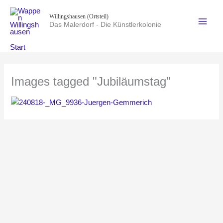
Zum
Willingshausen (Ortsteil)
Inhalt
Das Malerdorf - Die Künstlerkolonie
springen
Start
Images tagged "Jubiläumstag"