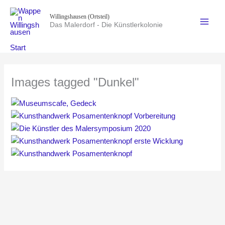
Zum
Willingshausen (Ortsteil)
Inhalt
Das Malerdorf - Die Künstlerkolonie
springen
Start
Images tagged "Dunkel"